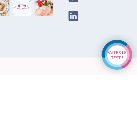
FAITES LE
TEST !