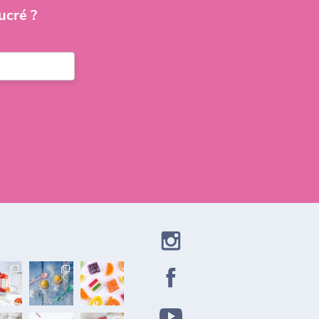
ucré ?