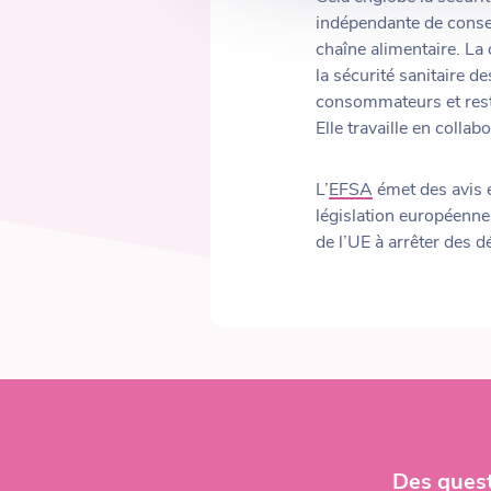
indépendante de consei
chaîne alimentaire. La
la sécurité sanitaire 
consommateurs et resta
Elle travaille en collab
L’
EFSA
émet des avis e
législation européenn
de l’UE à arrêter des d
Des quest