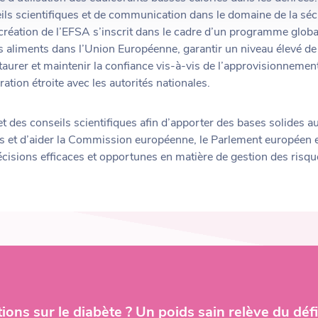
ls scientifiques et de communication dans le domaine de la sécur
 création de l’EFSA s’inscrit dans le cadre d’un programme glob
des aliments dans l’Union Européenne, garantir un niveau élevé de
urer et maintenir la confiance vis-à-vis de l’approvisionnement
oration étroite avec les autorités nationales.
t des conseils scientifiques afin d’apporter des bases solides aux
es et d’aider la Commission européenne, le Parlement européen 
écisions efficaces et opportunes en matière de gestion des risqu
ions sur le diabète ? Un poids sain relève du défi