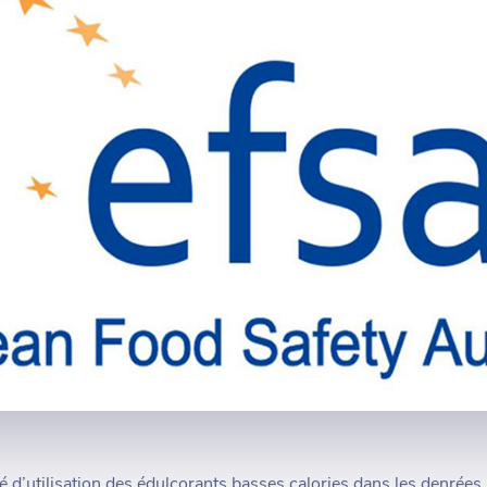
é d’utilisation des édulcorants basses calories dans les denrées. 