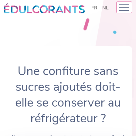
Skip
FR
NL
to
content
Une confiture sans
sucres ajoutés doit-
elle se conserver au
réfrigérateur ?