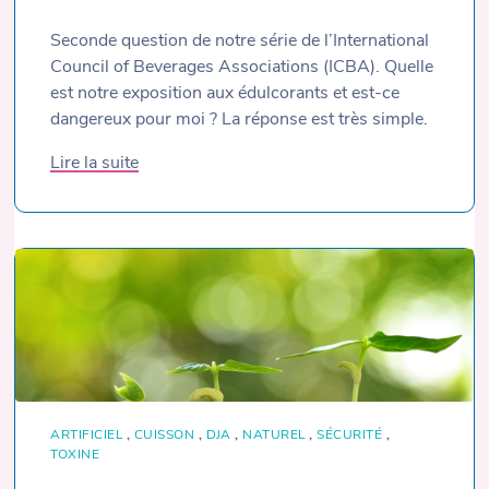
Seconde question de notre série de l’International
Council of Beverages Associations (ICBA). Quelle
est notre exposition aux édulcorants et est-ce
dangereux pour moi ? La réponse est très simple.
Lire la suite
ARTIFICIEL
,
CUISSON
,
DJA
,
NATUREL
,
SÉCURITÉ
,
TOXINE