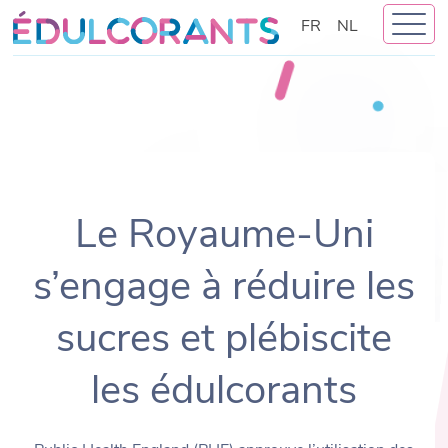
Skip
FR
NL
to
content
Le Royaume-Uni
s’engage à réduire les
sucres et plébiscite
les édulcorants