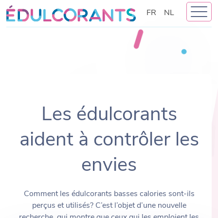
Skip
FR
NL
to
content
Les édulcorants
aident à contrôler les
envies
Comment les édulcorants basses calories sont-ils
perçus et utilisés? C’est l’objet d’une nouvelle
recherche, qui montre que ceux qui les emploient les