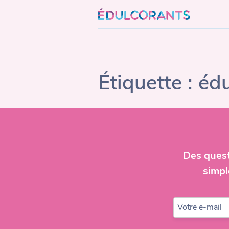
Skip
to
content
Étiquette :
édu
Des quest
simpl
Votre e-mail