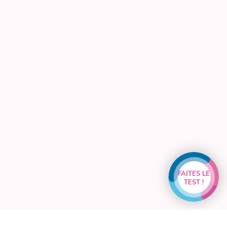
FAITES LE
TEST !