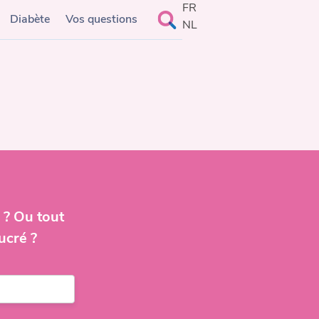
FR
Rechercher :
Diabète
Vos questions
NL
 ? Ou tout
ucré ?