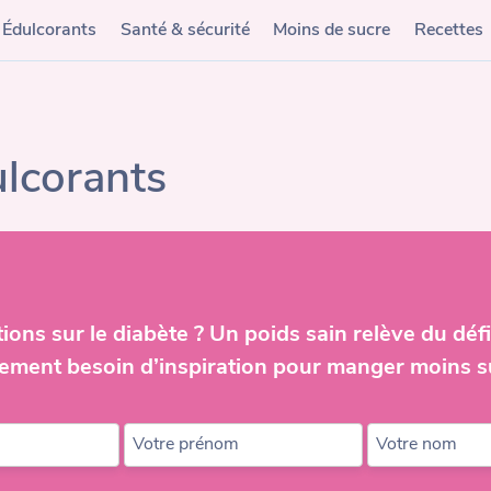
Édulcorants
Santé & sécurité
Moins de sucre
Recettes
lcorants
ions sur le diabète ? Un poids sain relève du défi
ement besoin d’inspiration pour manger moins s
Votre prénom
Votre nom