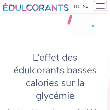
Skip
FR
NL
to
content
L’effet des
édulcorants basses
calories sur la
glycémie