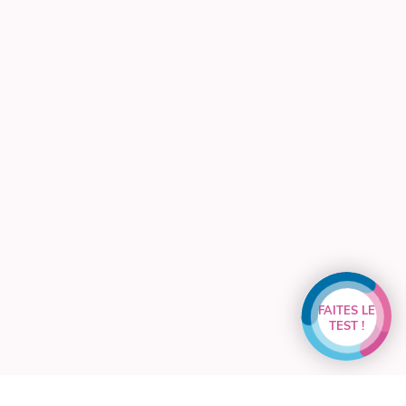
FAITES LE
TEST !