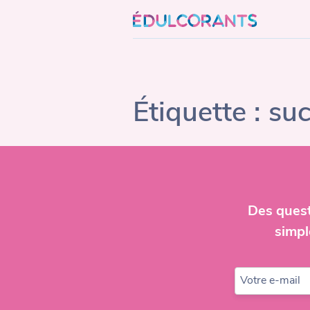
Skip
to
content
Étiquette :
suc
Des quest
simpl
Votre e-mail