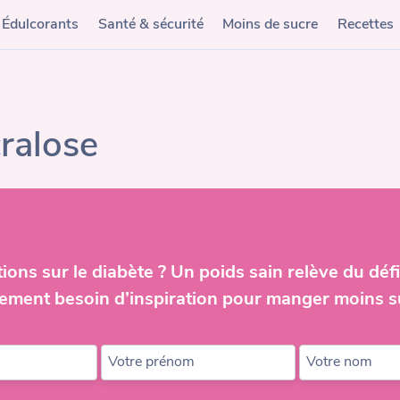
Édulcorants
Santé & sécurité
Moins de sucre
Recettes
ralose
ions sur le diabète ? Un poids sain relève du défi
ement besoin d’inspiration pour manger moins s
Votre prénom
Votre nom