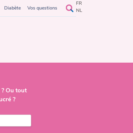
FR
Rechercher :
Diabète
Vos questions
NL
 ? Ou tout
ucré ?