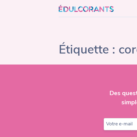
Skip
to
content
Étiquette :
cor
Des quest
simpl
Votre e-mail