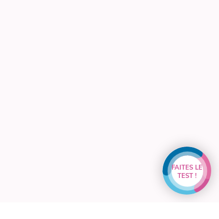
FAITES LE
TEST !