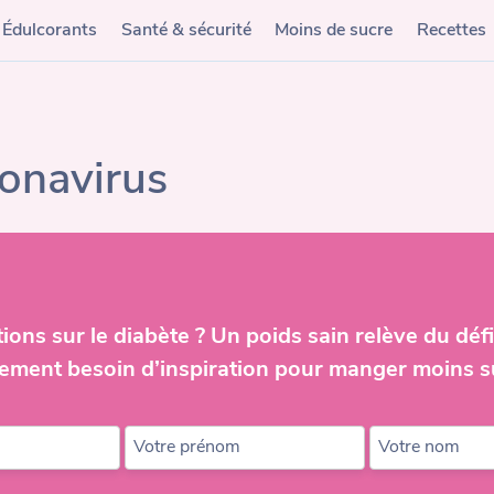
Édulcorants
Santé & sécurité
Moins de sucre
Recettes
onavirus
ions sur le diabète ? Un poids sain relève du défi
ement besoin d’inspiration pour manger moins s
Votre prénom
Votre nom