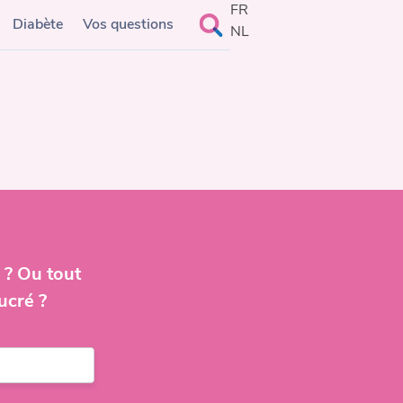
FR
Rechercher :
Diabète
Vos questions
NL
 ? Ou tout
ucré ?