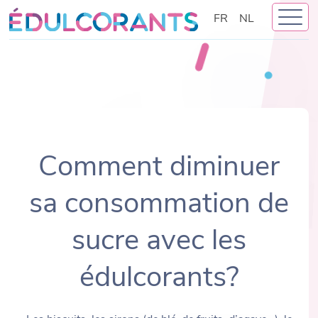
Skip
FR
NL
to
content
Comment diminuer
sa consommation de
sucre avec les
édulcorants?