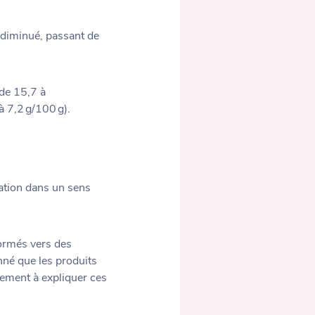
diminué, passant de
de 15,7 à
à 7,2 g/100 g).
tation dans un sens
ormés vers des
nné que les produits
lement à expliquer ces