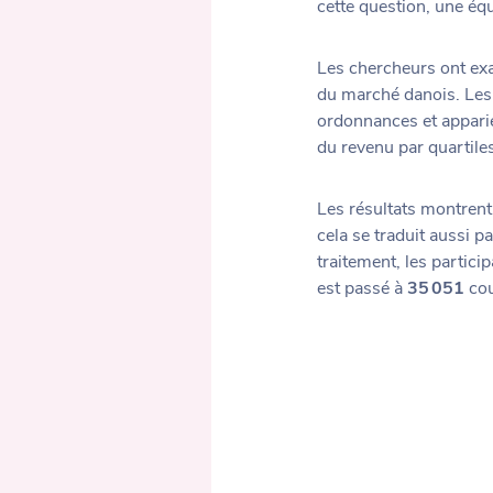
cette question, une éq
Les chercheurs ont ex
du marché danois. Les 
ordonnances et apparié
du revenu par quartile
Les résultats montrent
cela se traduit aussi p
traitement, les parti
est passé à
35 051
cou