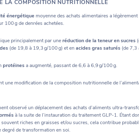
E LA COMPOSITION NUTRITIONNELLE
ité énergétique
moyenne des achats alimentaires a légèrement 
ur 100 g de denrées achetées.
lique principalement par une
réduction de la teneur en sucres
(
ides
(de 19,8 à 19,3 g/100 g) et en
acides gras saturés
(de 7,3 
en
protéines
a augmenté, passant de 6,6 à 6,9 g/100 g.
 une modification de la composition nutritionnelle de l’alimen
ment observé un déplacement des achats d’aliments ultra-transf
formés
à la suite de l’instauration du traitement GLP-1. Étant do
 souvent riches en graisses et/ou sucres, cela contribue probab
 degré de transformation en soi.