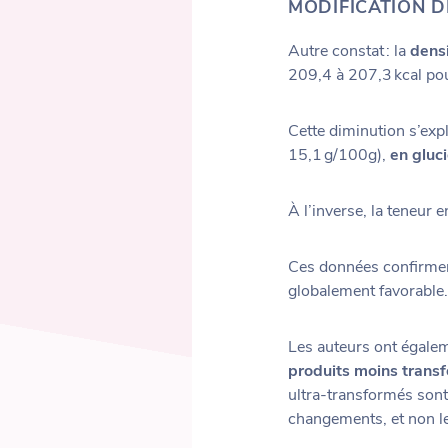
MODIFICATION D
Autre constat : la
dens
209,4 à 207,3 kcal po
Cette diminution s’exp
15,1 g/100g),
en gluc
À l’inverse, la teneur 
Ces données confirment
globalement favorable.
Les auteurs ont égale
produits moins trans
ultra-transformés sont
changements, et non le