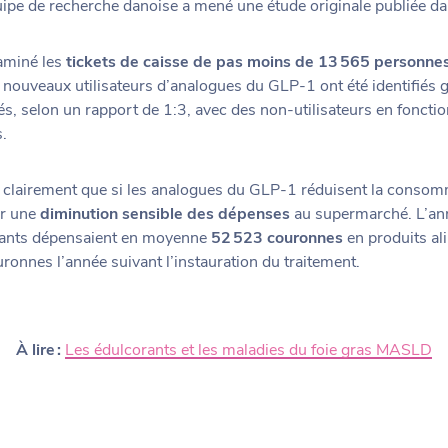
uipe de recherche danoise a mené une étude originale publiée da
aminé les
tickets de caisse de pas moins de 13 565 personne
nouveaux utilisateurs d’analogues du GLP-1 ont été identifiés g
s, selon un rapport de 1:3, avec des non-utilisateurs en fonction
s.
 clairement que si les analogues du GLP-1 réduisent la consom
ar une
diminution sensible des dépenses
au supermarché. L’ann
cipants dépensaient en moyenne
52 523 couronnes
en produits al
ronnes l’année suivant l’instauration du traitement.
À lire :
Les édulcorants et les maladies du foie gras MASLD